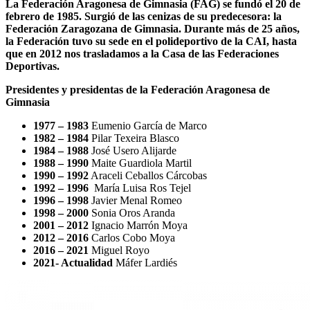
La Federación Aragonesa de Gimnasia (FAG)
se fundó el 20 de
febrero de 1985
. Surgió de las cenizas de su predecesora: la
Federación Zaragozana de Gimnasia. Durante más de 25 años,
la Federación tuvo su sede en el polideportivo de la CAI, hasta
que
en 2012 nos trasladamos a la Casa de las Federaciones
Deportivas.
Presidentes y presidentas de la Federación Aragonesa de
Gimnasia
1977 – 1983
Eumenio García de Marco
1982 – 1984
Pilar Texeira Blasco
1984 – 1988
José Usero Alijarde
1988 – 1990
Maite Guardiola Martil
1990 – 1992
Araceli Ceballos Cárcobas
1992 – 1996
María Luisa Ros Tejel
1996 – 1998
Javier Menal Romeo
1998 – 2000
Sonia Oros Aranda
2001 – 2012
Ignacio Marrón Moya
2012 – 2016
Carlos Cobo Moya
2016 – 2021
Miguel Royo
2021- Actualidad
Máfer Lardiés