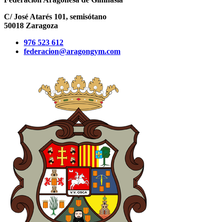
C/ José Atarés 101, semisótano
50018 Zaragoza
976 523 612
federacion@aragongym.com