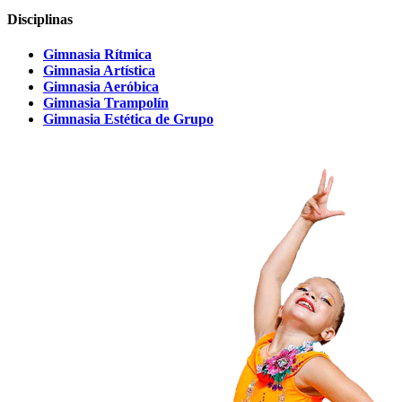
Disciplinas
Gimnasia Rítmica
Gimnasia Artística
Gimnasia Aeróbica
Gimnasia Trampolín
Gimnasia Estética de Grupo