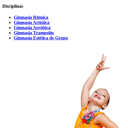
Disciplinas
Gimnasia Rítmica
Gimnasia Artística
Gimnasia Aeróbica
Gimnasia Trampolín
Gimnasia Estética de Grupo