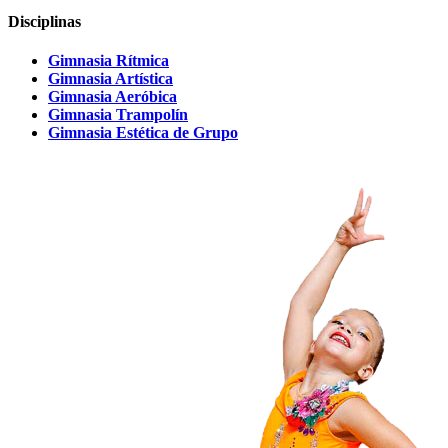
Disciplinas
Gimnasia Rítmica
Gimnasia Artística
Gimnasia Aeróbica
Gimnasia Trampolín
Gimnasia Estética de Grupo