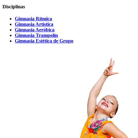
Disciplinas
Gimnasia Rítmica
Gimnasia Artística
Gimnasia Aeróbica
Gimnasia Trampolín
Gimnasia Estética de Grupo