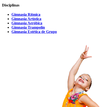
Disciplinas
Gimnasia Rítmica
Gimnasia Artística
Gimnasia Aeróbica
Gimnasia Trampolín
Gimnasia Estética de Grupo