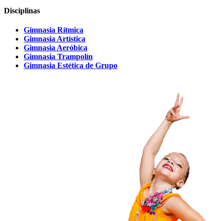
Disciplinas
Gimnasia Rítmica
Gimnasia Artística
Gimnasia Aeróbica
Gimnasia Trampolín
Gimnasia Estética de Grupo