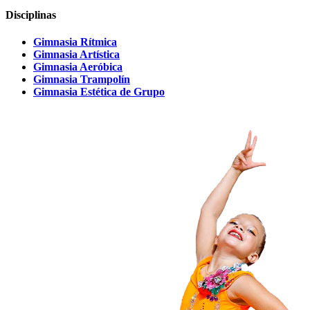
Disciplinas
Gimnasia Rítmica
Gimnasia Artística
Gimnasia Aeróbica
Gimnasia Trampolín
Gimnasia Estética de Grupo